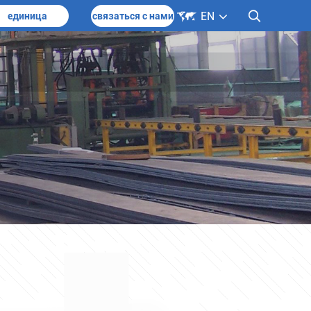
рукции

EN

единица
связаться с нами