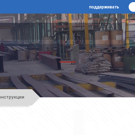
изм стальной конст
поддерживать
онструкции