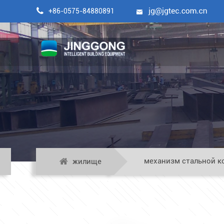
механ

+86-0575-84880891

механизм стальной к
жилище