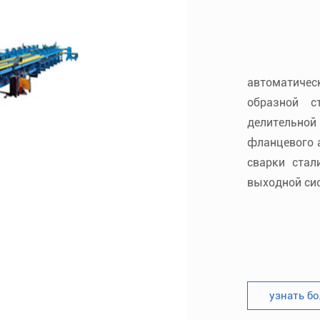
автоматичес
образной с
делительн
фланцевого а
сварки стал
выходной сис
узнать бо