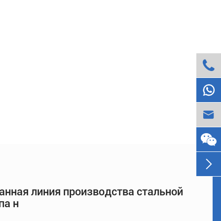




анная линия производства стальной
па н