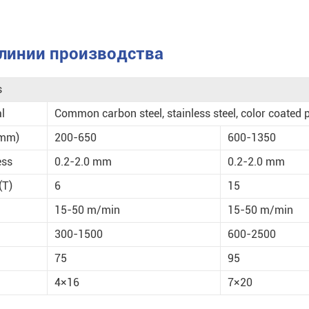
линии производства
s
l
Common carbon steel, stainless steel, color coated p
(mm)
200-650
600-1350
ess
0.2-2.0 mm
0.2-2.0 mm
(T)
6
15
15-50 m/min
15-50 m/min
300-1500
600-2500
75
95
4×16
7×20