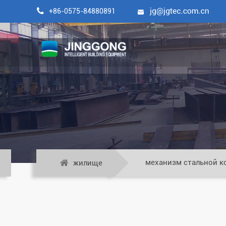

+86-0575-84880891

механизм стальной к
жилище