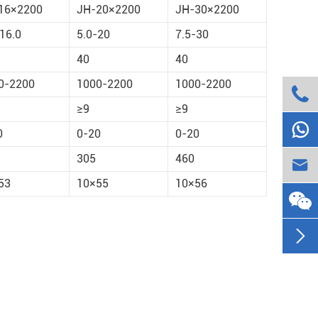
16×2200
JH-20×2200
JH-30×2200
16.0
5.0-20
7.5-30
40
40
0-2200
1000-2200
1000-2200

≥9
≥9

0
0-20
0-20
305
460

53
10×55
10×56
