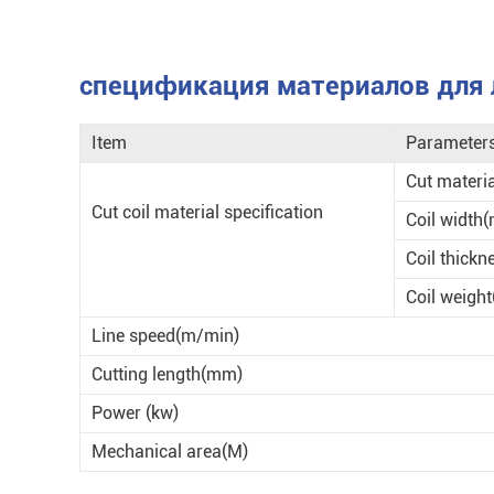
спецификация материалов для 
Item
Parameter
Cut materia
Cut coil material specification
Coil width
Coil thickn
Coil weight
Line speed(m/min)
Cutting length(mm)
Power (kw)
Mechanical area(M)