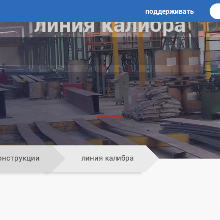
поддерживать
линия калибра
онструкции
линия калибра