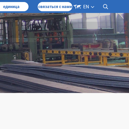

EN

единица
связаться с нами