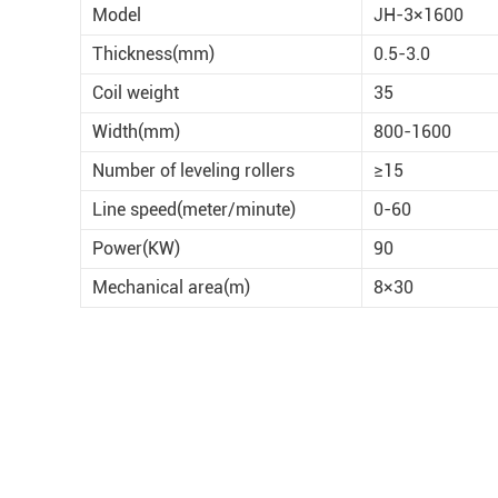
Model
JH-3×1600
Thickness(mm)
0.5-3.0
Coil weight
35
Width(mm)
800-1600
Number of leveling rollers
≥15
Line speed(meter/minute)
0-60
Power(KW)
90
Mechanical area(m)
8×30