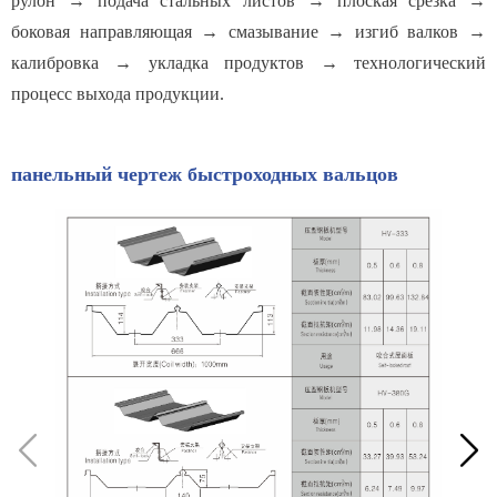
рулон → подача стальных листов → плоская срезка →
боковая направляющая → смазывание → изгиб валков →
калибровка → укладка продуктов → технологический
процесс выхода продукции.
панельный чертеж быстроходных вальцов

