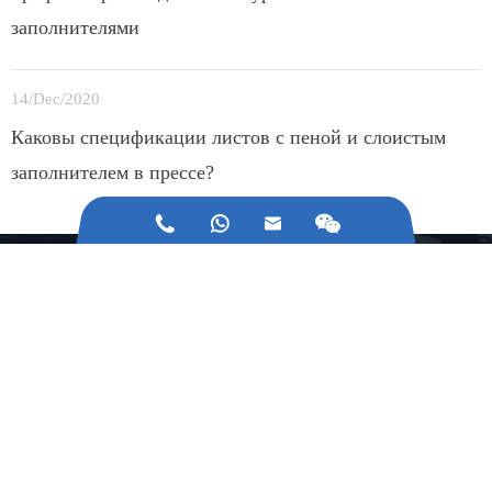
заполнителями
14/Dec/2020
Каковы спецификации листов с пеной и слоистым
заполнителем в прессе?



что - то не так с нашим строительным
оборудованием?
Проконсультируйтесь с нами по
электронной почте или воспользуйтесь
нашими контактными данными.
поддерживать связь