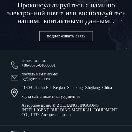
Проконсультируйтесь с нами по
электронной почте или воспользуйтесь
нашими контактными данными.
поддерживать связь
Позвони нам.:
+86-0575-84880891
послать нам письмо:
jg@jgtec.com.cn
#1809, Jianhu Rd, Keqiao, Shaoxing, Zhejiang, China
карта сайта
политика уединения
Авторское право ©
ZHEJIANG JINGGONG
INTELLIGENT BUILDING MATERIAL EQUIPMENT
CO., LTD.
Авторское право.
продукт