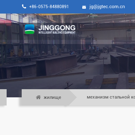

+86-0575-84880891

механизм стальной к
жилище