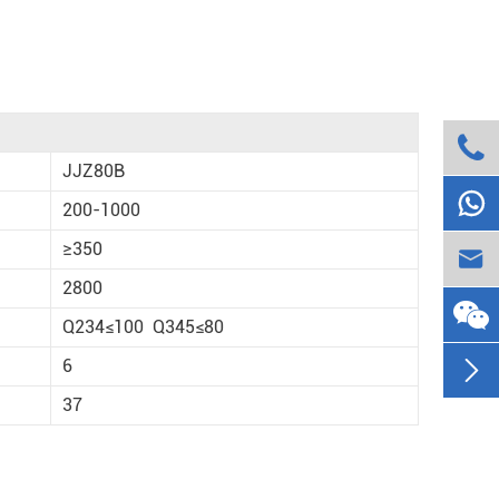

JJZ80B

200-1000
≥350

2800
Q234≤100 Q345≤80

6
37