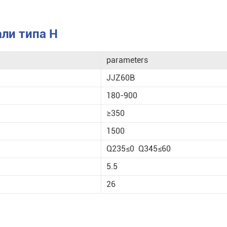
али типа H
parameters
JJZ60B
180-900
≥350
1500
Q235≤0 Q345≤60
5.5
26