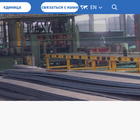

EN

единица
связаться с нами