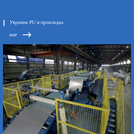
Украина PU и прокладка

ь больше

