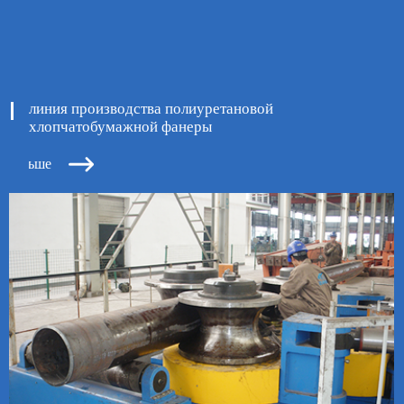
линия производства полиуретановой
хлопчатобумажной фанеры

ь больше