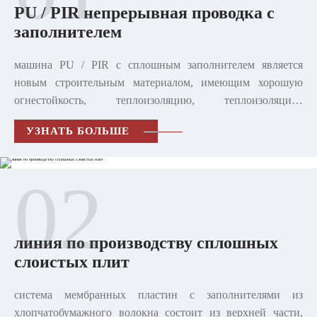
PU / PIR непрерывная проводка с
заполнителем
машина PU / PIR с сплошным заполнителем является
новым строительным материалом, имеющим хорошую
огнестойкость, теплоизоляцию, теплоизоляцию,
звукоизоляцию, водонепроницаемость, легкость, охрану
УЗНАТЬ БОЛЬШЕ
окружающей среды и т.д.
02
линия по производству сплошных
слоистых плит
система мембранных пластин с заполнителями из
хлопчатобумажного волокна состоит из верхней части,