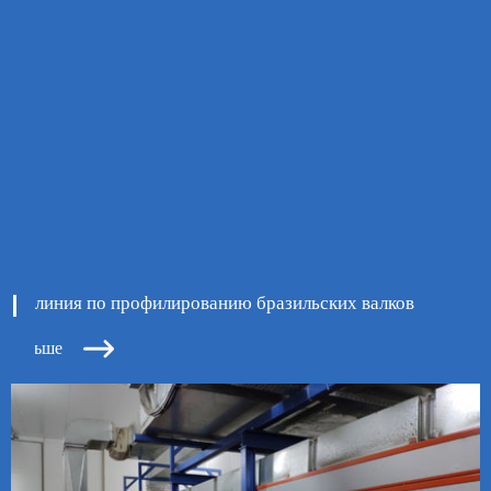
линия по профилированию бразильских валков

ь больше