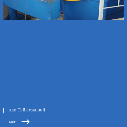
хао Тай стальной

ь больше