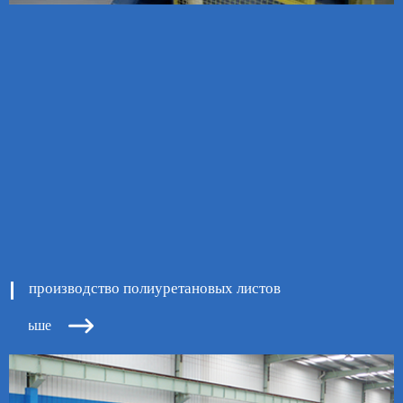
производство полиуретановых листов

ь больше