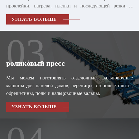
проклейки, нагрева, пленки и последующей резки, и
целлюлоза контролируется PLC.эта производственная
УЗНАТЬ БОЛЬШЕ
линия может производить один ломтик гофрированной
доски, а также шипы с зажимом и гофрированную панель
03
с заполнителем.
роликовый пресс
Мы можем изготовлять отделочные вальцовочные
машины для панелей домов, черепицы, стеновые плиты,
обрешетины, полы и вальцовочные вальцы.
УЗНАТЬ БОЛЬШЕ