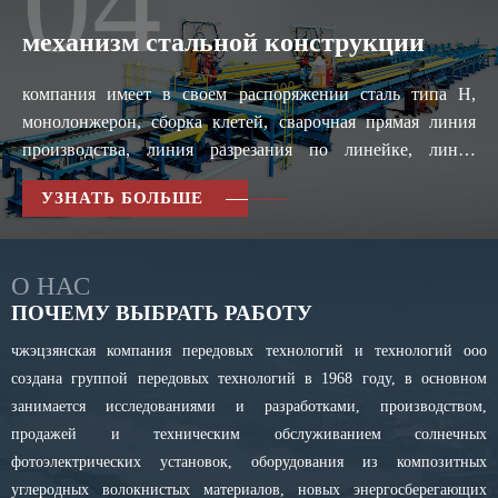
04
механизм стальной конструкции
компания имеет в своем распоряжении сталь типа H,
монолонжерон, сборка клетей, сварочная прямая линия
производства, линия разрезания по линейке, линия
производства сборного бетона, цифровая режущая
УЗНАТЬ БОЛЬШЕ
машина, цифровое управление сверлильными станками,
зигзагибочная машина ит.д.
О НАС
ПОЧЕМУ ВЫБРАТЬ РАБОТУ
чжэцзянская компания передовых технологий и технологий ооо
создана группой передовых технологий в 1968 году, в основном
занимается исследованиями и разработками, производством,
продажей и техническим обслуживанием солнечных
фотоэлектрических установок, оборудования из композитных
углеродных волокнистых материалов, новых энергосберегающих